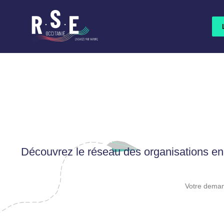
Aller
au
contenu
principal
Découvrez le réseau des organisations e
Votre demand