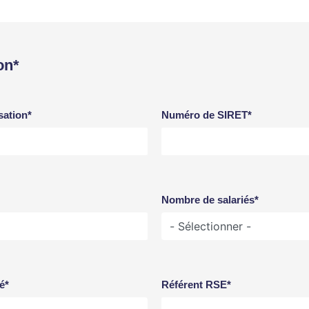
on*
sation*
Numéro de SIRET*
Nombre de salariés*
é*
Référent RSE*