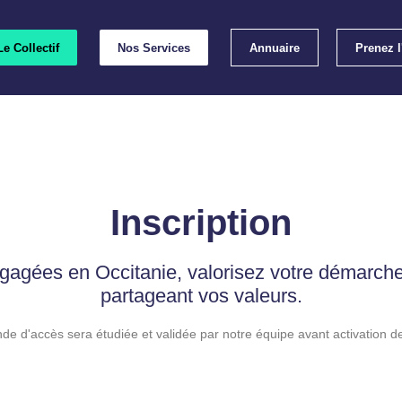
Le Collectif
Nos Services
Annuaire
Prenez 
Emp
Les lab
Inscription
Les bonnes p
ngagées en Occitanie, valorisez votre démarch
partageant vos valeurs.
e d'accès sera étudiée et validée par notre équipe avant activation de 