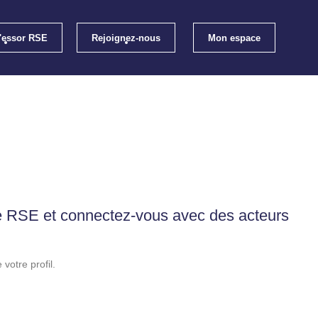
l'essor RSE
Rejoignez-nous
Mon espace
loi
Les évènements RSE Occitanie
els RSE
Qui sommes-nous ?
ratiques RSE
S'inscrire
e RSE et connectez-vous avec des acteurs
votre profil.