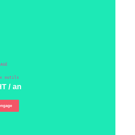
GAGÉ
x outils
T / an
engage