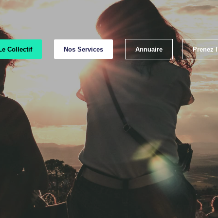
Le Collectif
Nos Services
Annuaire
Prenez 
Emp
Les lab
Les bonnes p