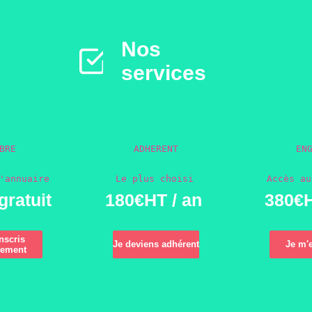
Nos
services
BRE
ADHERENT
EN
'annuaire
Le plus choisi
Accès au
gratuit
180€HT / an
380€H
nscris
Je deviens adhérent
Je m'
tement