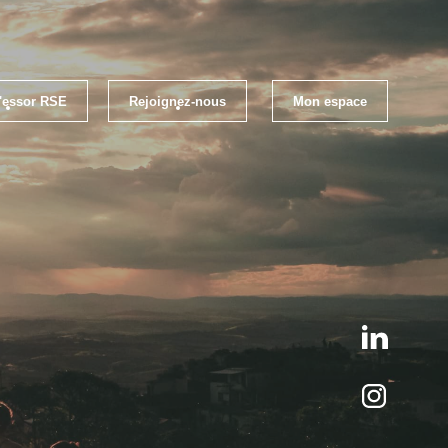
l'essor RSE
Rejoignez-nous
Mon espace
loi
Les évènements RSE Occitanie
els RSE
Qui sommes-nous ?
ratiques RSE
S'inscrire